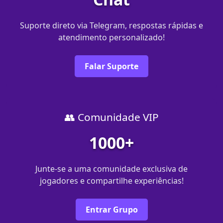
Suporte direto via Telegram, respostas rápidas e
atendimento personalizado!
Falar Suporte
👥 Comunidade VIP
1000+
Junte-se a uma comunidade exclusiva de
jogadores e compartilhe experiências!
Entrar Grupo