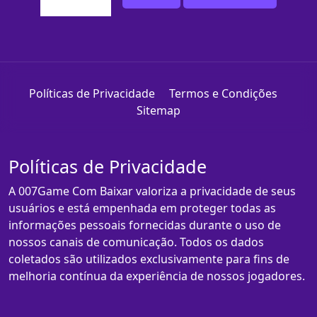
Políticas de Privacidade
Termos e Condições
Sitemap
Políticas de Privacidade
A 007Game Com Baixar valoriza a privacidade de seus
usuários e está empenhada em proteger todas as
informações pessoais fornecidas durante o uso de
nossos canais de comunicação. Todos os dados
coletados são utilizados exclusivamente para fins de
melhoria contínua da experiência de nossos jogadores.