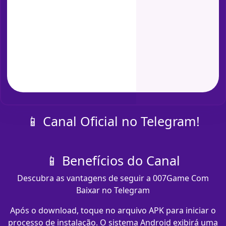
📱 Canal Oficial no Telegram!
📱 Benefícios do Canal
Descubra as vantagens de seguir a 007Game Com
Baixar no Telegram
Após o download, toque no arquivo APK para iniciar o
processo de instalação. O sistema Android exibirá uma