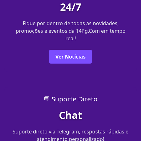
24/7
Fique por dentro de todas as novidades,
promoções e eventos da 14Pg.Com em tempo
real!
Ver Notícias
💬 Suporte Direto
Chat
Suporte direto via Telegram, respostas rápidas e
atendimento personalizado!