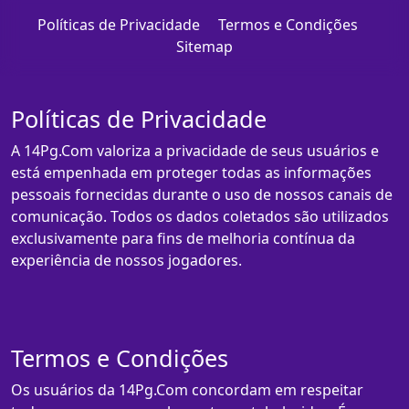
Políticas de Privacidade
Termos e Condições
Sitemap
Políticas de Privacidade
A 14Pg.Com valoriza a privacidade de seus usuários e
está empenhada em proteger todas as informações
pessoais fornecidas durante o uso de nossos canais de
comunicação. Todos os dados coletados são utilizados
exclusivamente para fins de melhoria contínua da
experiência de nossos jogadores.
Termos e Condições
Os usuários da 14Pg.Com concordam em respeitar