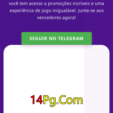
você tem acesso a promoções incríveis e uma
experiência de jogo inigualável. Junte-se aos
vencedores agora!
SEGUIR NO TELEGRAM