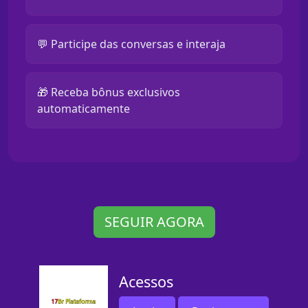
💬 Participe das conversas e interaja
🎁 Receba bônus exclusivos
automaticamente
SEGUIR AGORA
Acessos