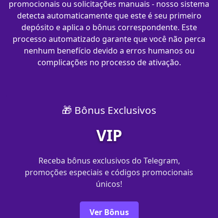
promocionais ou solicitações manuais - nosso sistema
detecta automaticamente que este é seu primeiro
depósito e aplica o bônus correspondente. Este
processo automatizado garante que você não perca
nenhum benefício devido a erros humanos ou
complicações no processo de ativação.
🎁 Bônus Exclusivos
VIP
Receba bônus exclusivos do Telegram,
promoções especiais e códigos promocionais
únicos!
Ver Bônus