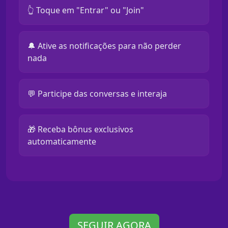
👆 Toque em "Entrar" ou "Join"
🔔 Ative as notificações para não perder
nada
💬 Participe das conversas e interaja
🎁 Receba bônus exclusivos
automaticamente
SEGUIR AGORA