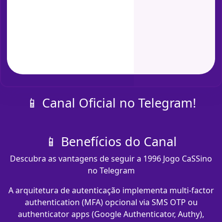
📱 Canal Oficial no Telegram!
📱 Benefícios do Canal
Descubra as vantagens de seguir a 1996 Jogo CaSSino
no Telegram
A arquitetura de autenticação implementa multi-factor
authentication (MFA) opcional via SMS OTP ou
authenticator apps (Google Authenticator, Authy),