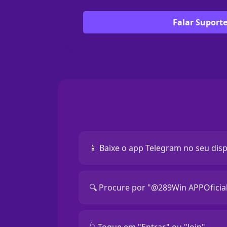
Falar Suport
📱 Baixe o app Telegram no seu disp
🔍 Procure por "@289Win APPOficia