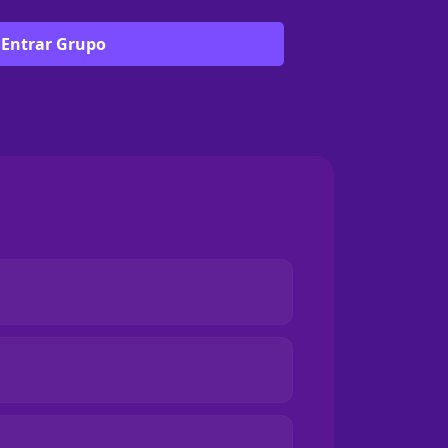
Entrar Grupo