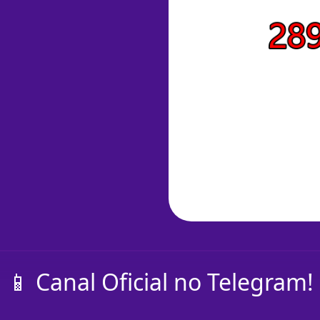
📱 Canal Oficial no Telegram!