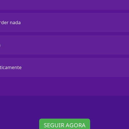
erder nada
a
aticamente
SEGUIR AGORA