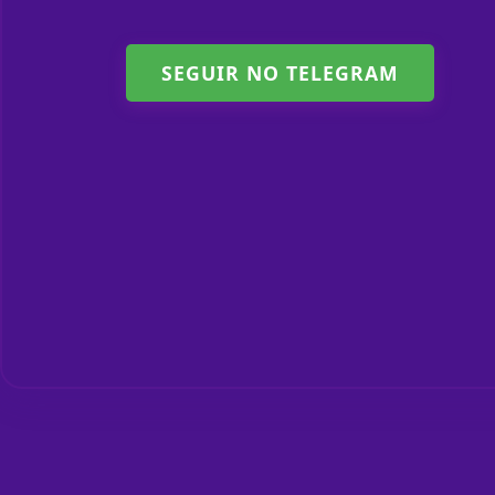
SEGUIR NO TELEGRAM