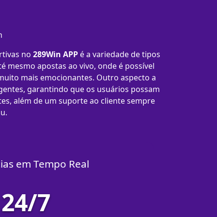
m
rtivas no
289Win APP
é a variedade de tipos
té mesmo apostas ao vivo, onde é possível
 muito mais emocionantes. Outro aspecto a
gentes, garantindo que os usuários possam
tes, além de um suporte ao cliente sempre
u.
cias em Tempo Real
24/7