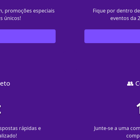
m, promoções especiais
Fique por dentro d
s únicos!
eventos da 
reto
👥 
t
espostas rápidas e
Junte-se a uma com
lizado!
compa