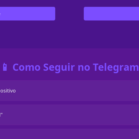
e
📱 Como Seguir no Telegram
ositivo
l"