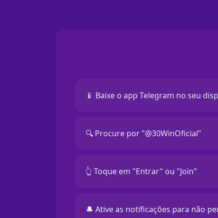
📱 Baixe o app Telegram no seu disp
🔍 Procure por "@30WinOficial"
👆 Toque em "Entrar" ou "Join"
🔔 Ative as notificações para não p