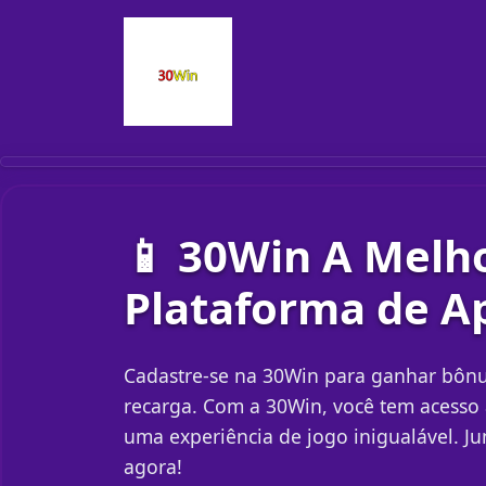
📱 30Win A Melh
Plataforma de A
Cadastre-se na 30Win para ganhar bônu
recarga. Com a 30Win, você tem acesso 
uma experiência de jogo inigualável. J
agora!