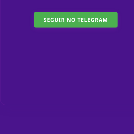
SEGUIR NO TELEGRAM