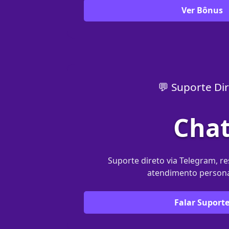
Ver Bônus
💬 Suporte Di
Cha
Suporte direto via Telegram, r
atendimento persona
Falar Suport