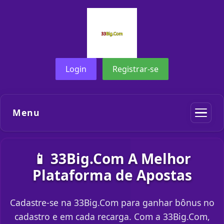
Login
Registrar-se
Menu
📱 33Big.Com A Melhor
Plataforma de Apostas
Cadastre-se na 33Big.Com para ganhar bônus no
cadastro e em cada recarga. Com a 33Big.Com,