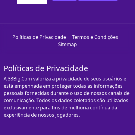
Políticas de Privacidade
Termos e Condições
Sitemap
Políticas de Privacidade
A 33Big.Com valoriza a privacidade de seus usuários e
está empenhada em proteger todas as informações
pessoais fornecidas durante o uso de nossos canais de
comunicação. Todos os dados coletados são utilizados
exclusivamente para fins de melhoria contínua da
experiência de nossos jogadores.