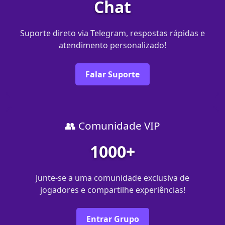
Chat
Suporte direto via Telegram, respostas rápidas e
atendimento personalizado!
Falar Suporte
👥 Comunidade VIP
1000+
Junte-se a uma comunidade exclusiva de
jogadores e compartilhe experiências!
Entrar Grupo