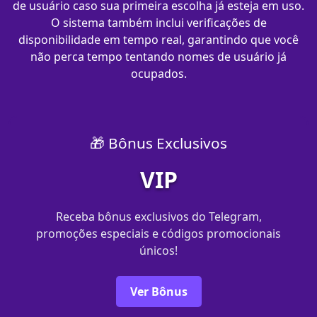
de usuário caso sua primeira escolha já esteja em uso.
O sistema também inclui verificações de
disponibilidade em tempo real, garantindo que você
não perca tempo tentando nomes de usuário já
ocupados.
🎁 Bônus Exclusivos
VIP
Receba bônus exclusivos do Telegram,
promoções especiais e códigos promocionais
únicos!
Ver Bônus