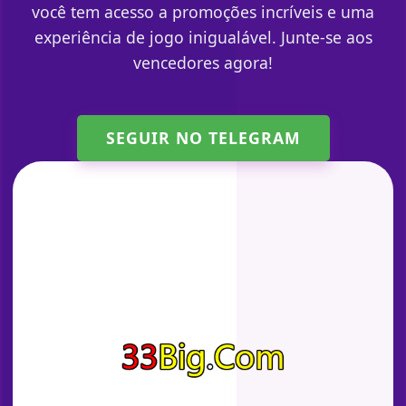
você tem acesso a promoções incríveis e uma
experiência de jogo inigualável. Junte-se aos
vencedores agora!
SEGUIR NO TELEGRAM