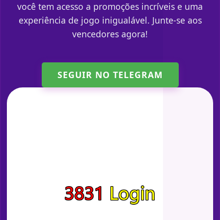
você tem acesso a promoções incríveis e uma
experiência de jogo inigualável. Junte-se aos
vencedores agora!
SEGUIR NO TELEGRAM