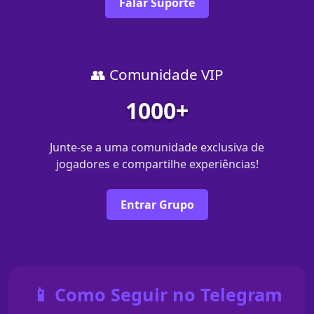
Falar Suporte
👥 Comunidade VIP
1000+
Junte-se a uma comunidade exclusiva de
jogadores e compartilhe experiências!
Entrar Grupo
📱 Como Seguir no Telegram