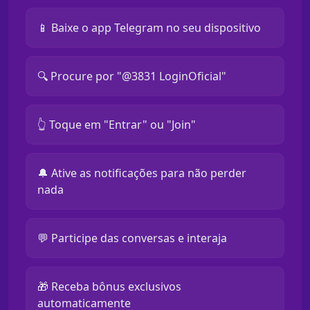
📱 Baixe o app Telegram no seu dispositivo
🔍 Procure por "@3831 LoginOficial"
👆 Toque em "Entrar" ou "Join"
🔔 Ative as notificações para não perder
nada
💬 Participe das conversas e interaja
🎁 Receba bônus exclusivos
automaticamente