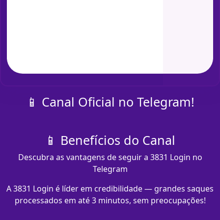
📱 Canal Oficial no Telegram!
📱 Benefícios do Canal
Descubra as vantagens de seguir a 3831 Login no
Telegram
A 3831 Login é líder em credibilidade — grandes saques
processados em até 3 minutos, sem preocupações!