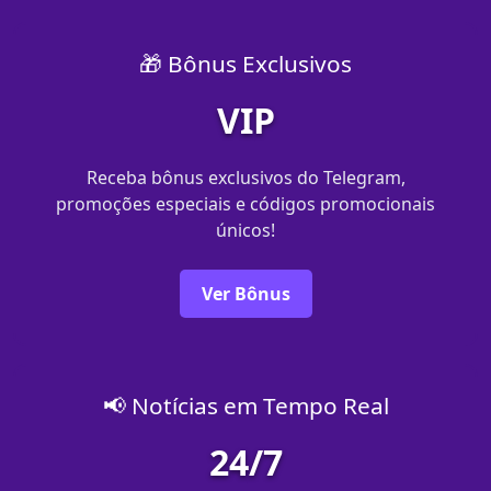
🎁 Bônus Exclusivos
VIP
Receba bônus exclusivos do Telegram,
promoções especiais e códigos promocionais
únicos!
Ver Bônus
📢 Notícias em Tempo Real
24/7