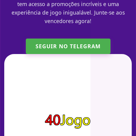
tem acesso a promoções incríveis e uma
experiência de jogo inigualável. Junte-se aos
vencedores agora!
SEGUIR NO TELEGRAM