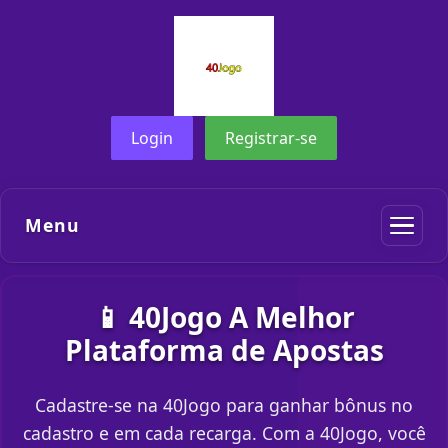
Login
Registrar-se
Menu
📱 40Jogo A Melhor
Plataforma de Apostas
Cadastre-se na 40Jogo para ganhar bônus no
cadastro e em cada recarga. Com a 40Jogo, você