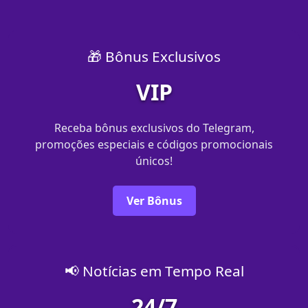
🎁 Bônus Exclusivos
VIP
Receba bônus exclusivos do Telegram,
promoções especiais e códigos promocionais
únicos!
Ver Bônus
📢 Notícias em Tempo Real
24/7