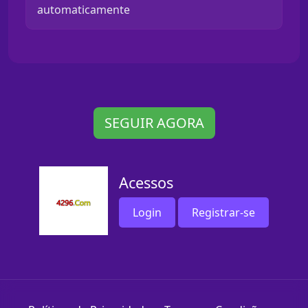
automaticamente
SEGUIR AGORA
Acessos
Login
Registrar-se