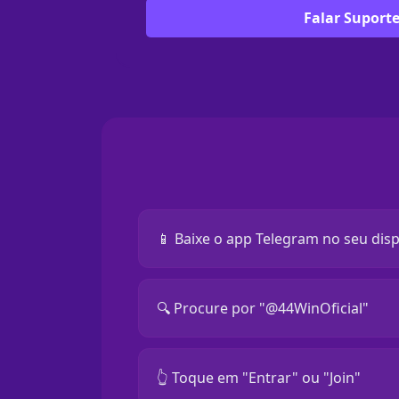
Falar Suport
📱 Baixe o app Telegram no seu disp
🔍 Procure por "@44WinOficial"
👆 Toque em "Entrar" ou "Join"