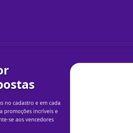
or
postas
s no cadastro e em cada
a promoções incríveis e
unte-se aos vencedores