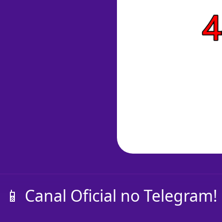
📱 Canal Oficial no Telegram!