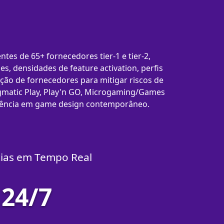
es de 65+ fornecedores tier-1 e tier-2,
, densidades de feature activation, perfis
ação de fornecedores para mitigar riscos de
matic Play, Play'n GO, Microgaming/Games
celência em game design contemporâneo.
cias em Tempo Real
24/7