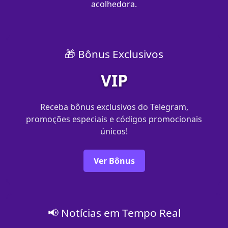
acolhedora.
🎁 Bônus Exclusivos
VIP
Receba bônus exclusivos do Telegram,
promoções especiais e códigos promocionais
únicos!
Ver Bônus
📢 Notícias em Tempo Real