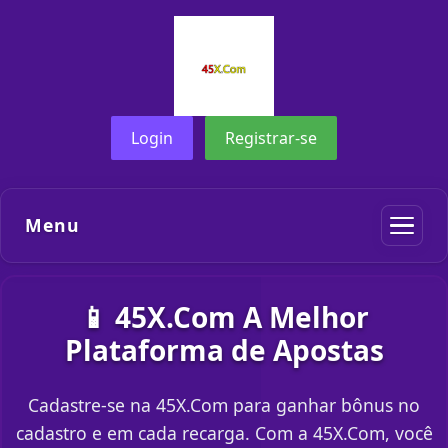
Login
Registrar-se
Menu
📱 45X.Com A Melhor
Plataforma de Apostas
Cadastre-se na 45X.Com para ganhar bônus no
cadastro e em cada recarga. Com a 45X.Com, você