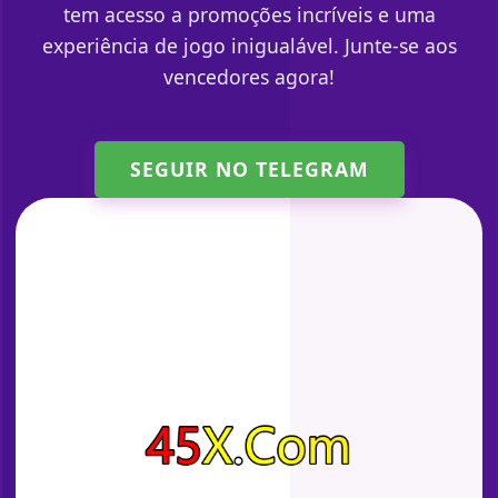
tem acesso a promoções incríveis e uma
experiência de jogo inigualável. Junte-se aos
vencedores agora!
SEGUIR NO TELEGRAM