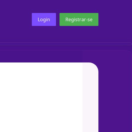
Login
Registrar-se