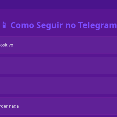
📱 Como Seguir no Telegram
ositivo
erder nada