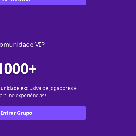
Comunidade VIP
1000+
unidade exclusiva de jogadores e
rtilhe experiências!
Entrar Grupo