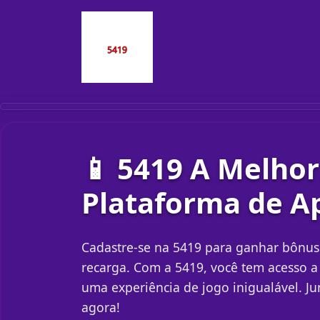
📱 5419 A Melhor
Plataforma de A
Cadastre-se na 5419 para ganhar bônus
recarga. Com a 5419, você tem acesso a
uma experiência de jogo inigualável. J
agora!