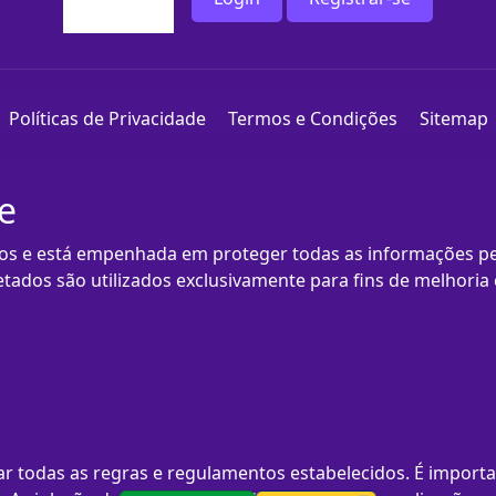
Políticas de Privacidade
Termos e Condições
Sitemap
de
rios e está empenhada em proteger todas as informações p
tados são utilizados exclusivamente para fins de melhoria
 todas as regras e regulamentos estabelecidos. É importa