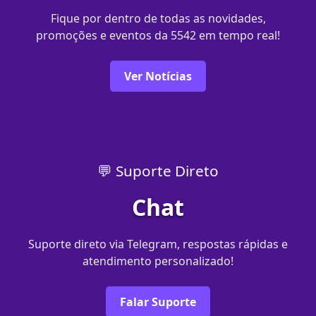
Fique por dentro de todas as novidades,
promoções e eventos da 5542 em tempo real!
Ver Notícias
💬 Suporte Direto
Chat
Suporte direto via Telegram, respostas rápidas e
atendimento personalizado!
Falar Suporte