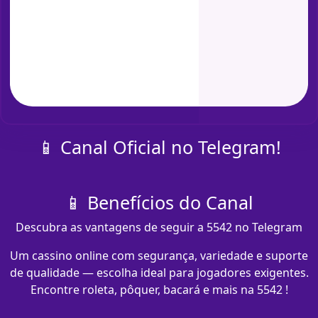
📱 Canal Oficial no Telegram!
📱 Benefícios do Canal
Descubra as vantagens de seguir a 5542 no Telegram
Um cassino online com segurança, variedade e suporte
de qualidade — escolha ideal para jogadores exigentes.
Encontre roleta, pôquer, bacará e mais na 5542 !