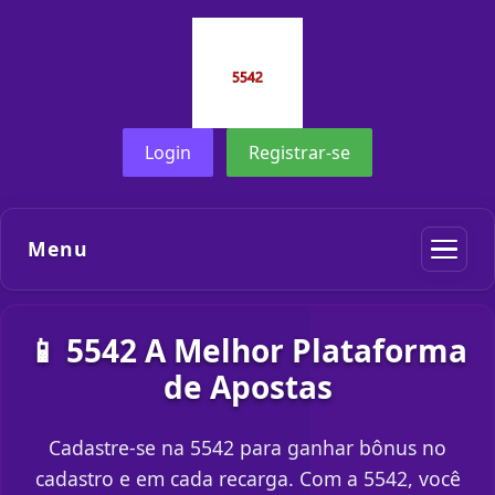
Login
Registrar-se
Menu
📱 5542 A Melhor Plataforma
de Apostas
Cadastre-se na 5542 para ganhar bônus no
cadastro e em cada recarga. Com a 5542, você