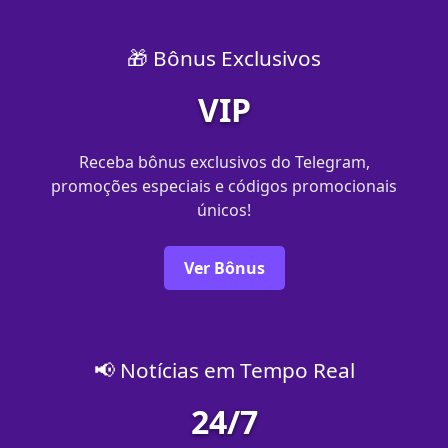
🎁 Bônus Exclusivos
VIP
Receba bônus exclusivos do Telegram,
promoções especiais e códigos promocionais
únicos!
Ver Bônus
📢 Notícias em Tempo Real
24/7