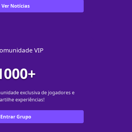
Ver Notícias
Comunidade VIP
1000+
unidade exclusiva de jogadores e
rtilhe experiências!
Entrar Grupo