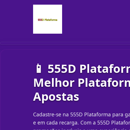
📱 555D Platafo
Melhor Platafor
Apostas
Cadastre-se na 555D Plataforma para g
e em cada recarga. Com a 555D Platafo