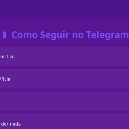
📱 Como Seguir no Telegram
ositivo
icial"
erder nada