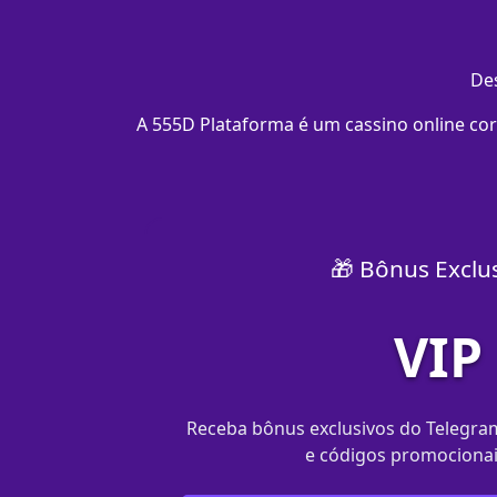
De
A 555D Plataforma é um cassino online corp
🎁 Bônus Exclu
VIP
Receba bônus exclusivos do Telegra
e códigos promocionai