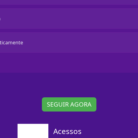
a
aticamente
SEGUIR AGORA
Acessos