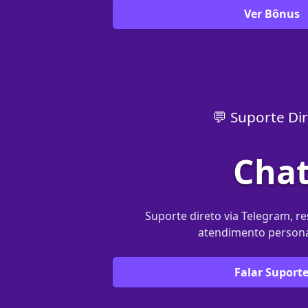
Ver Bônus
💬 Suporte Di
Cha
Suporte direto via Telegram, r
atendimento persona
Falar Suport