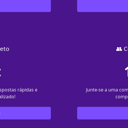
reto
👥 
t
espostas rápidas e
Junte-se a uma com
lizado!
compa
e