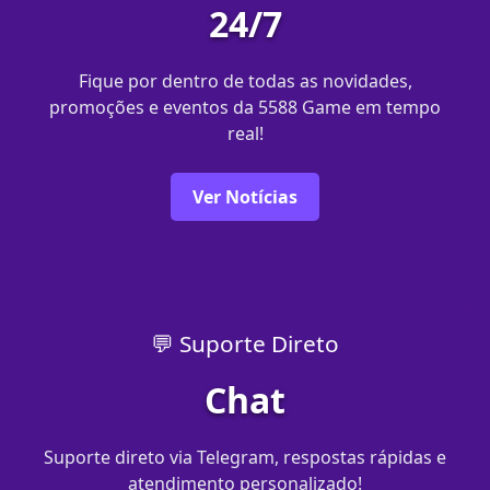
24/7
Fique por dentro de todas as novidades,
promoções e eventos da 5588 Game em tempo
real!
Ver Notícias
💬 Suporte Direto
Chat
Suporte direto via Telegram, respostas rápidas e
atendimento personalizado!