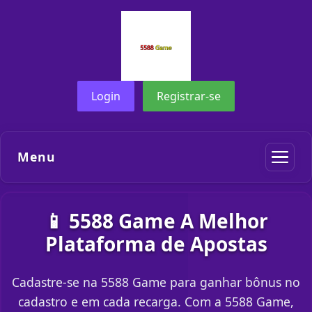
Login
Registrar-se
Menu
📱 5588 Game A Melhor
Plataforma de Apostas
Cadastre-se na 5588 Game para ganhar bônus no
cadastro e em cada recarga. Com a 5588 Game,