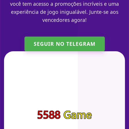
você tem acesso a promoções incríveis e uma
experiência de jogo inigualável. Junte-se aos
vencedores agora!
SEGUIR NO TELEGRAM