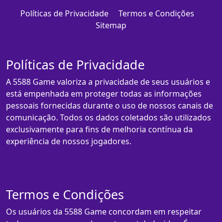
Políticas de Privacidade
Termos e Condições
Sitemap
Políticas de Privacidade
A 5588 Game valoriza a privacidade de seus usuários e
está empenhada em proteger todas as informações
pessoais fornecidas durante o uso de nossos canais de
comunicação. Todos os dados coletados são utilizados
exclusivamente para fins de melhoria contínua da
experiência de nossos jogadores.
Termos e Condições
Os usuários da 5588 Game concordam em respeitar