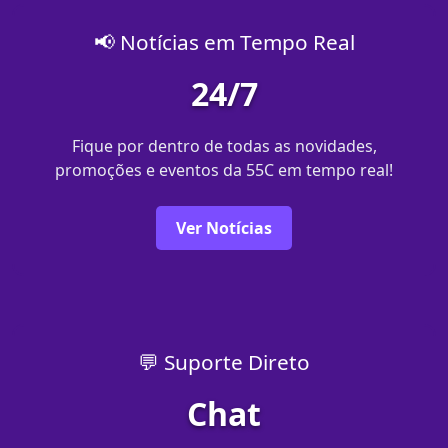
📢 Notícias em Tempo Real
24/7
Fique por dentro de todas as novidades,
promoções e eventos da 55C em tempo real!
Ver Notícias
💬 Suporte Direto
Chat