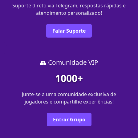
Suporte direto via Telegram, respostas rápidas e
atendimento personalizado!
Falar Suporte
👥 Comunidade VIP
1000+
Junte-se a uma comunidade exclusiva de
jogadores e compartilhe experiências!
Entrar Grupo