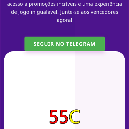
acesso a promoções incríveis e uma experiência
de jogo inigualável. Junte-se aos vencedores
agora!
SEGUIR NO TELEGRAM