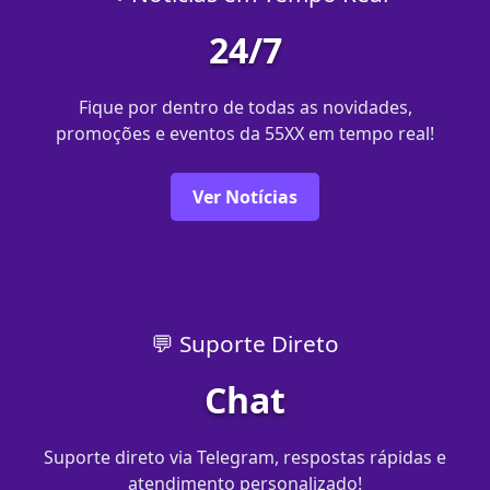
24/7
Fique por dentro de todas as novidades,
promoções e eventos da 55XX em tempo real!
Ver Notícias
💬 Suporte Direto
Chat
Suporte direto via Telegram, respostas rápidas e
atendimento personalizado!