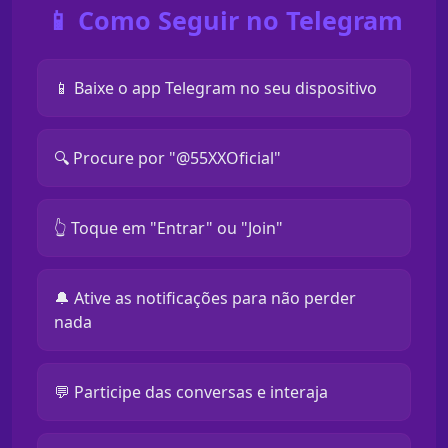
📱 Como Seguir no Telegram
📱 Baixe o app Telegram no seu dispositivo
🔍 Procure por "@55XXOficial"
👆 Toque em "Entrar" ou "Join"
🔔 Ative as notificações para não perder
nada
💬 Participe das conversas e interaja