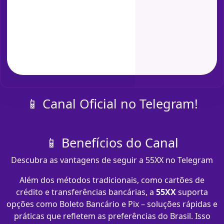
📱 Canal Oficial no Telegram!
📱 Benefícios do Canal
Descubra as vantagens de seguir a 55XX no Telegram
Além dos métodos tradicionais, como cartões de
crédito e transferências bancárias, a
55XX
suporta
opções como Boleto Bancário e Pix – soluções rápidas e
práticas que refletem as preferências do Brasil. Isso