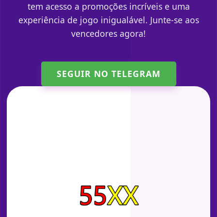
tem acesso a promoções incríveis e uma
experiência de jogo inigualável. Junte-se aos
vencedores agora!
SEGUIR NO TELEGRAM