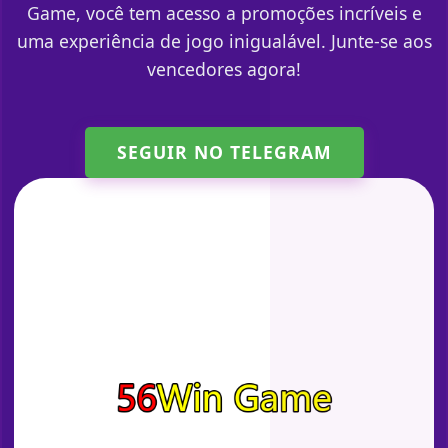
Game, você tem acesso a promoções incríveis e
uma experiência de jogo inigualável. Junte-se aos
vencedores agora!
SEGUIR NO TELEGRAM