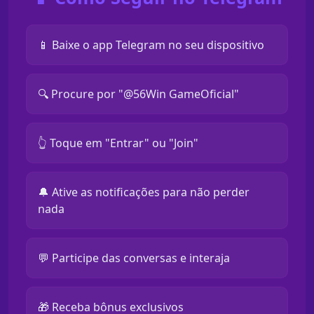
📱 Baixe o app Telegram no seu dispositivo
🔍 Procure por "@56Win GameOficial"
👆 Toque em "Entrar" ou "Join"
🔔 Ative as notificações para não perder
nada
💬 Participe das conversas e interaja
🎁 Receba bônus exclusivos