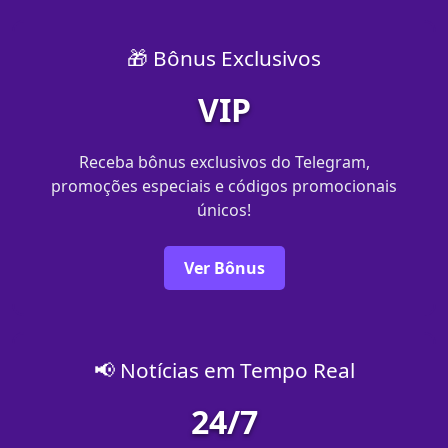
🎁 Bônus Exclusivos
VIP
Receba bônus exclusivos do Telegram,
promoções especiais e códigos promocionais
únicos!
Ver Bônus
📢 Notícias em Tempo Real
24/7