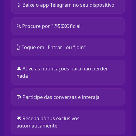
📱 Baixe o app Telegram no seu dispositivo
🔍 Procure por "@56XOficial"
👆 Toque em "Entrar" ou "Join"
🔔 Ative as notificações para não perder
nada
💬 Participe das conversas e interaja
🎁 Receba bônus exclusivos
automaticamente