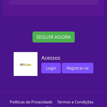
SEGUIR AGORA
Acessos
Login
Registrar-se
Políticas de Privacidade
Termos e Condições