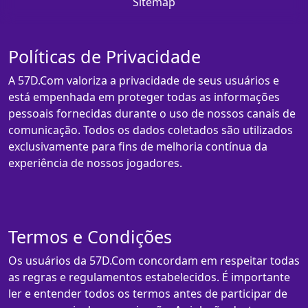
Sitemap
Políticas de Privacidade
A 57D.Com valoriza a privacidade de seus usuários e
está empenhada em proteger todas as informações
pessoais fornecidas durante o uso de nossos canais de
comunicação. Todos os dados coletados são utilizados
exclusivamente para fins de melhoria contínua da
experiência de nossos jogadores.
Termos e Condições
Os usuários da 57D.Com concordam em respeitar todas
as regras e regulamentos estabelecidos. É importante
ler e entender todos os termos antes de participar de