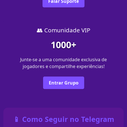
Falar Suporte
👥 Comunidade VIP
1000+
Junte-se a uma comunidade exclusiva de
jogadores e compartilhe experiências!
Entrar Grupo
📱 Como Seguir no Telegram