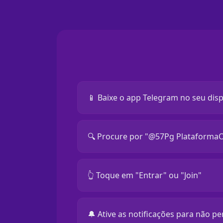
📱 Baixe o app Telegram no seu disp
🔍 Procure por "@57Pg PlataformaOf
👆 Toque em "Entrar" ou "Join"
🔔 Ative as notificações para não p