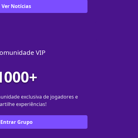
Ver Notícias
Comunidade VIP
1000+
unidade exclusiva de jogadores e
rtilhe experiências!
Entrar Grupo