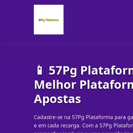
📱 57Pg Platafor
Melhor Platafor
Apostas
Cadastre-se na 57Pg Plataforma para g
e em cada recarga. Com a 57Pg Platafo