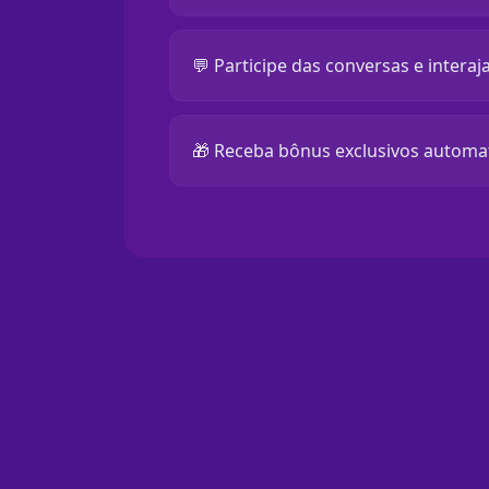
💬 Participe das conversas e interaj
🎁 Receba bônus exclusivos autom