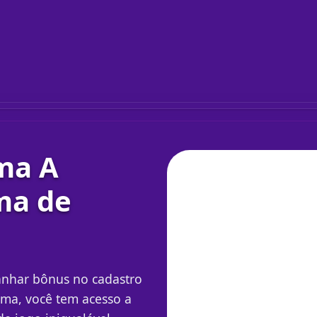
ma A
ma de
anhar bônus no cadastro
rma, você tem acesso a