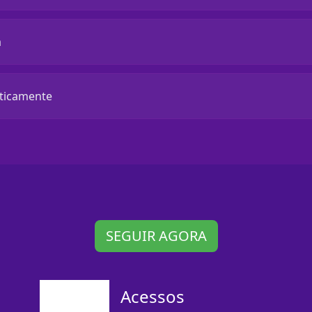
a
aticamente
SEGUIR AGORA
Acessos