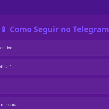
📱 Como Seguir no Telegram
ositivo
icial"
erder nada