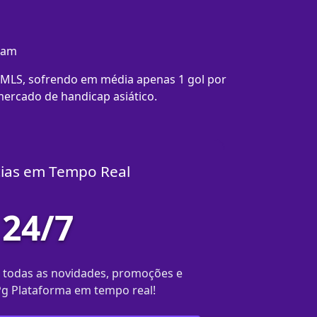
ram
a MLS, sofrendo em média apenas 1 gol por
mercado de handicap asiático.
cias em Tempo Real
24/7
e todas as novidades, promoções e
Pg Plataforma em tempo real!