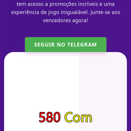
tem acesso a promoções incríveis e uma
experiência de jogo inigualável. Junte-se aos
vencedores agora!
SEGUIR NO TELEGRAM