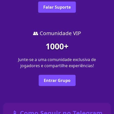
Falar Suporte
👥 Comunidade VIP
1000+
Junte-se a uma comunidade exclusiva de
jogadores e compartilhe experiências!
Entrar Grupo
📱 Como Seguir no Telegram