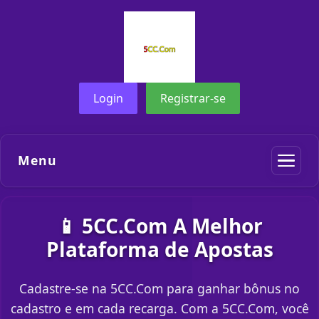
Login
Registrar-se
Menu
📱 5CC.Com A Melhor
Plataforma de Apostas
Cadastre-se na 5CC.Com para ganhar bônus no
cadastro e em cada recarga. Com a 5CC.Com, você