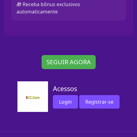
🎁 Receba bônus exclusivos
automaticamente
SEGUIR AGORA
Acessos
Login
Registrar-se