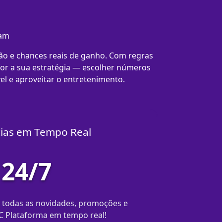
ram
ão e chances reais de ganho. Com regras
 for a sua estratégia — escolher números
vel e aproveitar o entretenimento.
cias em Tempo Real
24/7
e todas as novidades, promoções e
C Plataforma em tempo real!