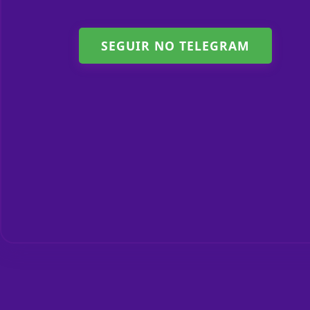
SEGUIR NO TELEGRAM