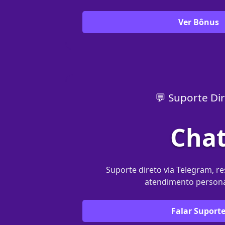
Ver Bônus
💬 Suporte Di
Cha
Suporte direto via Telegram, r
atendimento persona
Falar Suport