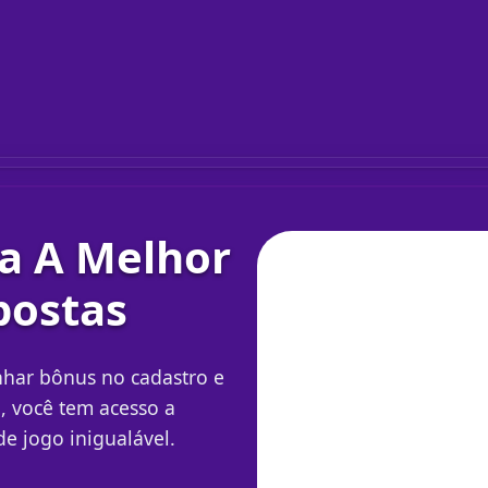
ma A Melhor
postas
nhar bônus no cadastro e
, você tem acesso a
e jogo inigualável.