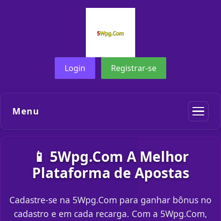
Login
Registrar-se
Menu
📱 5Wpg.Com A Melhor
Plataforma de Apostas
Cadastre-se na 5Wpg.Com para ganhar bônus no
cadastro e em cada recarga. Com a 5Wpg.Com,