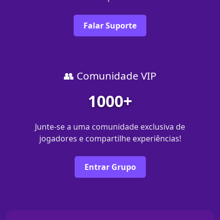
Falar Suporte
👥 Comunidade VIP
1000+
Junte-se a uma comunidade exclusiva de
jogadores e compartilhe experiências!
Entrar Grupo