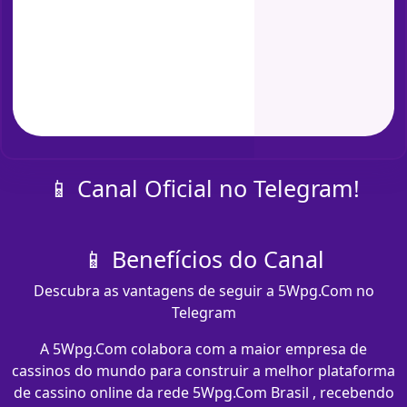
📱 Canal Oficial no Telegram!
📱 Benefícios do Canal
Descubra as vantagens de seguir a 5Wpg.Com no
Telegram
A 5Wpg.Com colabora com a maior empresa de
cassinos do mundo para construir a melhor plataforma
de cassino online da rede 5Wpg.Com Brasil , recebendo