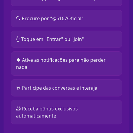
🔍 Procure por "@6167Oficial"
👆 Toque em "Entrar" ou "Join"
🔔 Ative as notificações para não perder
nada
💬 Participe das conversas e interaja
🎁 Receba bônus exclusivos
automaticamente