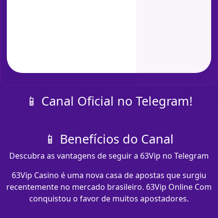
📱 Canal Oficial no Telegram!
📱 Benefícios do Canal
Descubra as vantagens de seguir a 63Vip no Telegram
63Vip Casino é uma nova casa de apostas que surgiu
recentemente no mercado brasileiro. 63Vip Online Com
conquistou o favor de muitos apostadores.