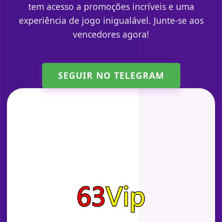
tem acesso a promoções incríveis e uma
experiência de jogo inigualável. Junte-se aos
vencedores agora!
SEGUIR NO TELEGRAM