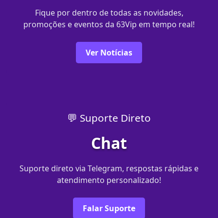
Fique por dentro de todas as novidades,
promoções e eventos da 63Vip em tempo real!
Ver Notícias
💬 Suporte Direto
Chat
Suporte direto via Telegram, respostas rápidas e
atendimento personalizado!
Falar Suporte