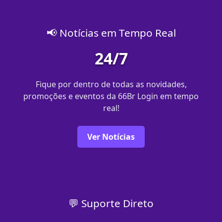
📢 Notícias em Tempo Real
24/7
Fique por dentro de todas as novidades,
promoções e eventos da 66Br Login em tempo
real!
Ver Notícias
💬 Suporte Direto