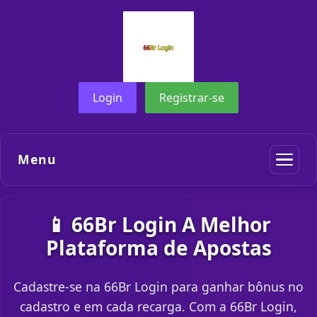
Login
Registrar-se
Menu
📱 66Br Login A Melhor
Plataforma de Apostas
Cadastre-se na 66Br Login para ganhar bônus no
cadastro e em cada recarga. Com a 66Br Login,