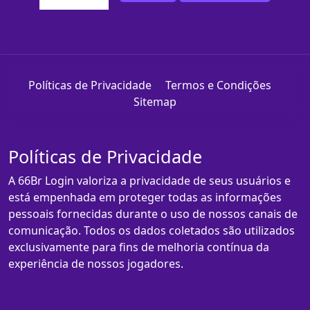
Políticas de Privacidade
Termos e Condições
Sitemap
Políticas de Privacidade
A 66Br Login valoriza a privacidade de seus usuários e
está empenhada em proteger todas as informações
pessoais fornecidas durante o uso de nossos canais de
comunicação. Todos os dados coletados são utilizados
exclusivamente para fins de melhoria contínua da
experiência de nossos jogadores.