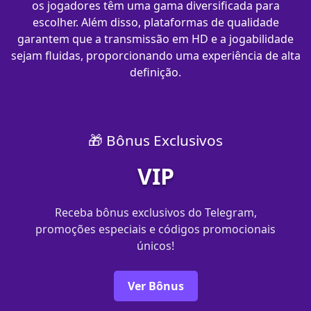
os jogadores têm uma gama diversificada para
escolher. Além disso, plataformas de qualidade
garantem que a transmissão em HD e a jogabilidade
sejam fluidas, proporcionando uma experiência de alta
definição.
🎁 Bônus Exclusivos
VIP
Receba bônus exclusivos do Telegram,
promoções especiais e códigos promocionais
únicos!
Ver Bônus