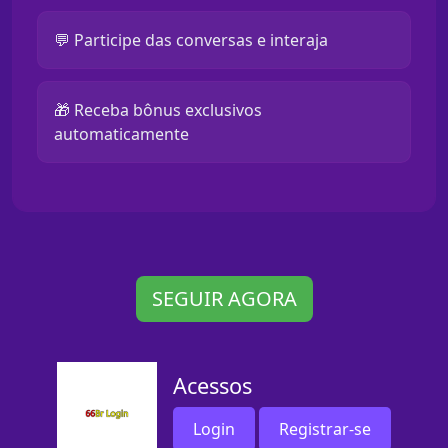
💬 Participe das conversas e interaja
🎁 Receba bônus exclusivos
automaticamente
SEGUIR AGORA
Acessos
Login
Registrar-se