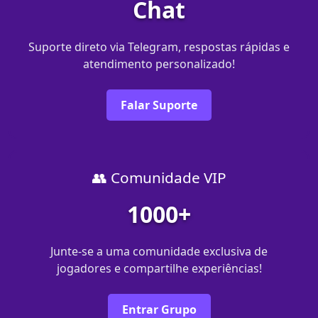
Chat
Suporte direto via Telegram, respostas rápidas e
atendimento personalizado!
Falar Suporte
👥 Comunidade VIP
1000+
Junte-se a uma comunidade exclusiva de
jogadores e compartilhe experiências!
Entrar Grupo