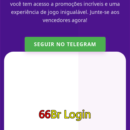
você tem acesso a promoções incríveis e uma
experiência de jogo inigualável. Junte-se aos
vencedores agora!
SEGUIR NO TELEGRAM