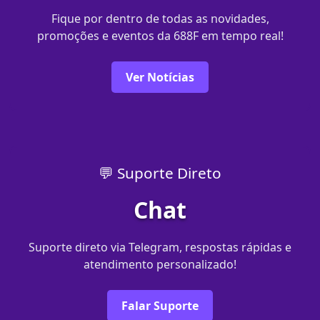
Fique por dentro de todas as novidades,
promoções e eventos da 688F em tempo real!
Ver Notícias
💬 Suporte Direto
Chat
Suporte direto via Telegram, respostas rápidas e
atendimento personalizado!
Falar Suporte