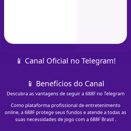
📱 Canal Oficial no Telegram!
📱 Benefícios do Canal
Descubra as vantagens de seguir a 688F no Telegram
Como plataforma profissional de entretenimento
online, a 688F protege seus fundos e atende a todas as
suas necessidades de jogo com a 688F Brasil .