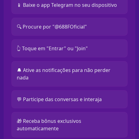
📱 Baixe o app Telegram no seu dispositivo
🔍 Procure por "@688FOficial"
👆 Toque em "Entrar" ou "Join"
🔔 Ative as notificações para não perder
nada
💬 Participe das conversas e interaja
🎁 Receba bônus exclusivos
automaticamente