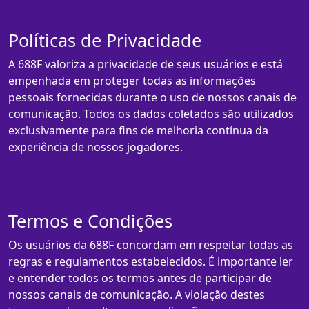
Políticas de Privacidade
A 688F valoriza a privacidade de seus usuários e está
empenhada em proteger todas as informações
pessoais fornecidas durante o uso de nossos canais de
comunicação. Todos os dados coletados são utilizados
exclusivamente para fins de melhoria contínua da
experiência de nossos jogadores.
Termos e Condições
Os usuários da 688F concordam em respeitar todas as
regras e regulamentos estabelecidos. É importante ler
e entender todos os termos antes de participar de
nossos canais de comunicação. A violação destes