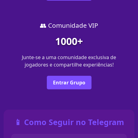
👥 Comunidade VIP
1000+
Junte-se a uma comunidade exclusiva de
jogadores e compartilhe experiências!
Entrar Grupo
📱 Como Seguir no Telegram