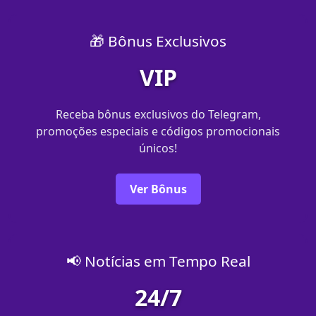
🎁 Bônus Exclusivos
VIP
Receba bônus exclusivos do Telegram,
promoções especiais e códigos promocionais
únicos!
Ver Bônus
📢 Notícias em Tempo Real
24/7