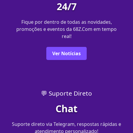
24/7
Fique por dentro de todas as novidades,
promoções e eventos da 68Z.Com em tempo
real!
Ver Notícias
💬 Suporte Direto
Chat
Suporte direto via Telegram, respostas rápidas e
atendimento personalizado!