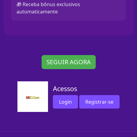
🎁 Receba bônus exclusivos
automaticamente
SEGUIR AGORA
Acessos
Login
Registrar-se