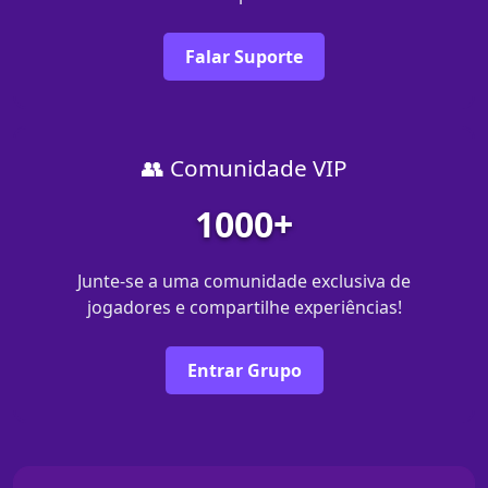
Falar Suporte
👥 Comunidade VIP
1000+
Junte-se a uma comunidade exclusiva de
jogadores e compartilhe experiências!
Entrar Grupo