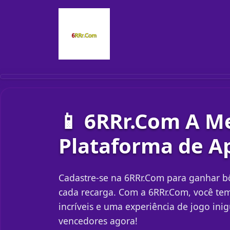
📱 6RRr.Com A M
Plataforma de A
Cadastre-se na 6RRr.Com para ganhar b
cada recarga. Com a 6RRr.Com, você te
incríveis e uma experiência de jogo inig
vencedores agora!