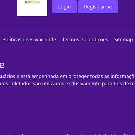
Login
Registrar-se
Políticas de Privacidade
Termos e Condições
Sitemap
de
usuários e está empenhada em proteger todas as informaçõ
os coletados são utilizados exclusivamente para fins de m