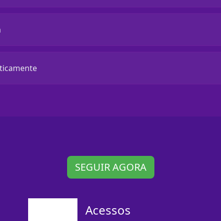
a
aticamente
SEGUIR AGORA
Acessos