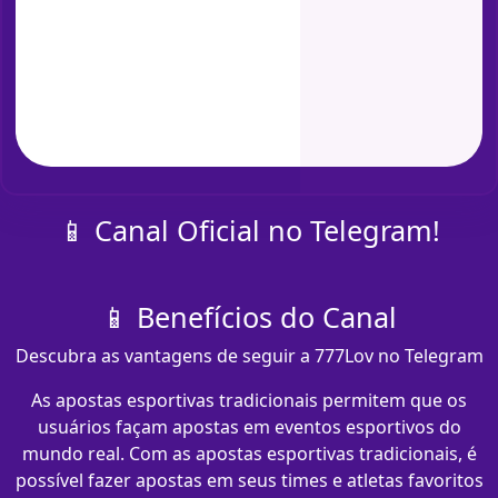
📱 Canal Oficial no Telegram!
📱 Benefícios do Canal
Descubra as vantagens de seguir a 777Lov no Telegram
As apostas esportivas tradicionais permitem que os
usuários façam apostas em eventos esportivos do
mundo real. Com as apostas esportivas tradicionais, é
possível fazer apostas em seus times e atletas favoritos