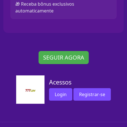
🎁 Receba bônus exclusivos
automaticamente
SEGUIR AGORA
Acessos
Login
Registrar-se