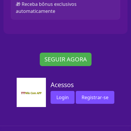
🎁 Receba bônus exclusivos
automaticamente
SEGUIR AGORA
Acessos
Login
Registrar-se