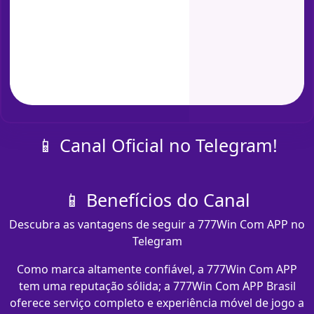
📱 Canal Oficial no Telegram!
📱 Benefícios do Canal
Descubra as vantagens de seguir a 777Win Com APP no
Telegram
Como marca altamente confiável, a 777Win Com APP
tem uma reputação sólida; a 777Win Com APP Brasil
oferece serviço completo e experiência móvel de jogo a