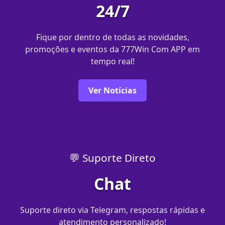
24/7
Fique por dentro de todas as novidades,
promoções e eventos da 777Win Com APP em
tempo real!
Ver Notícias
💬 Suporte Direto
Chat
Suporte direto via Telegram, respostas rápidas e
atendimento personalizado!