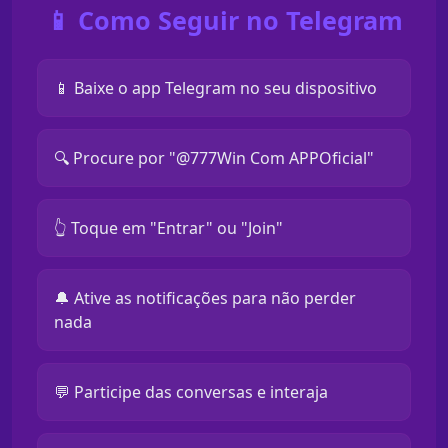
📱 Como Seguir no Telegram
📱 Baixe o app Telegram no seu dispositivo
🔍 Procure por "@777Win Com APPOficial"
👆 Toque em "Entrar" ou "Join"
🔔 Ative as notificações para não perder
nada
💬 Participe das conversas e interaja