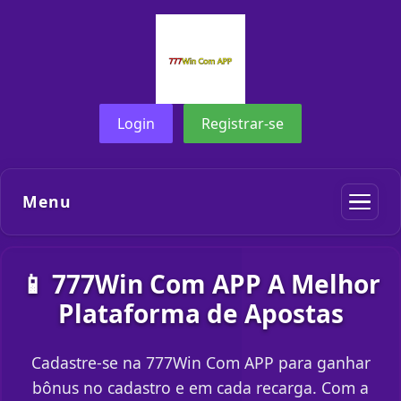
Login
Registrar-se
Menu
📱 777Win Com APP A Melhor
Plataforma de Apostas
Cadastre-se na 777Win Com APP para ganhar
bônus no cadastro e em cada recarga. Com a