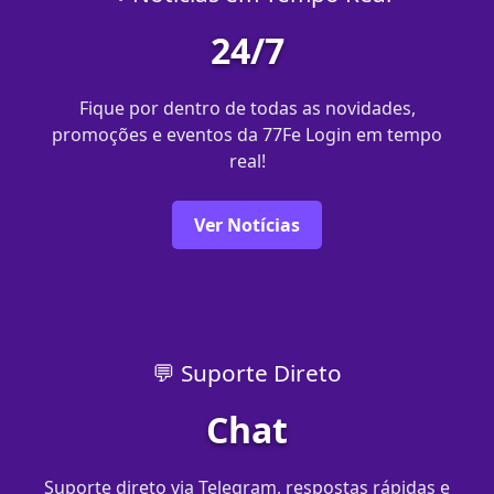
24/7
Fique por dentro de todas as novidades,
promoções e eventos da 77Fe Login em tempo
real!
Ver Notícias
💬 Suporte Direto
Chat
Suporte direto via Telegram, respostas rápidas e