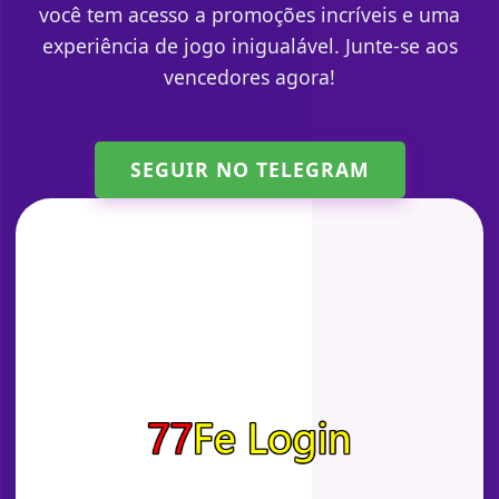
você tem acesso a promoções incríveis e uma
experiência de jogo inigualável. Junte-se aos
vencedores agora!
SEGUIR NO TELEGRAM