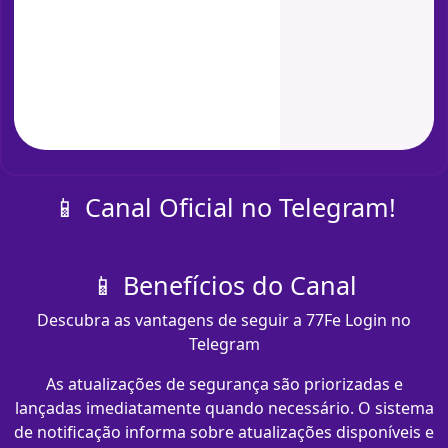
📱 Canal Oficial no Telegram!
📱 Benefícios do Canal
Descubra as vantagens de seguir a 77Fe Login no
Telegram
As atualizações de segurança são priorizadas e
lançadas imediatamente quando necessário. O sistema
de notificação informa sobre atualizações disponíveis e