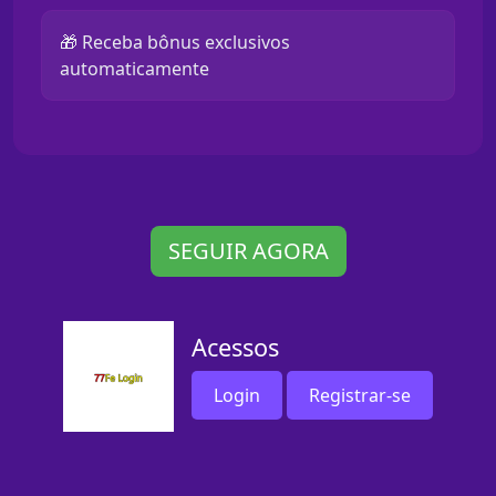
🎁 Receba bônus exclusivos
automaticamente
SEGUIR AGORA
Acessos
Login
Registrar-se