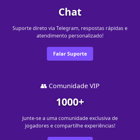
Chat
Suporte direto via Telegram, respostas rápidas e
atendimento personalizado!
Falar Suporte
👥 Comunidade VIP
1000+
Junte-se a uma comunidade exclusiva de
jogadores e compartilhe experiências!