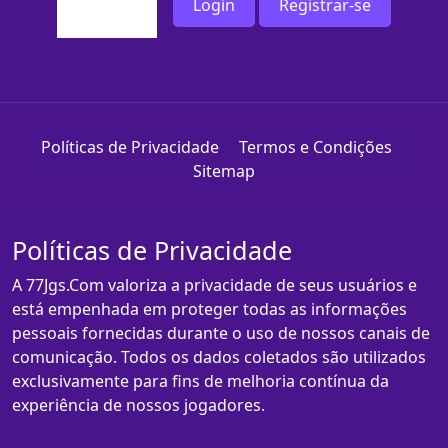
Login
Registrar-se
Políticas de Privacidade
Termos e Condições
Sitemap
Políticas de Privacidade
A 77Jgs.Com valoriza a privacidade de seus usuários e
está empenhada em proteger todas as informações
pessoais fornecidas durante o uso de nossos canais de
comunicação. Todos os dados coletados são utilizados
exclusivamente para fins de melhoria contínua da
experiência de nossos jogadores.