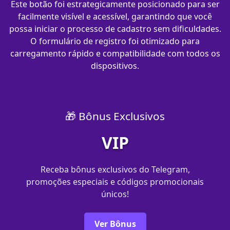
Este botão foi estrategicamente posicionado para ser
facilmente visível e acessível, garantindo que você
possa iniciar o processo de cadastro sem dificuldades.
O formulário de registro foi otimizado para
carregamento rápido e compatibilidade com todos os
dispositivos.
🎁 Bônus Exclusivos
VIP
Receba bônus exclusivos do Telegram,
promoções especiais e códigos promocionais
únicos!
Ver Bônus