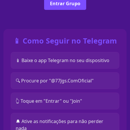
Entrar Grupo
📱 Como Seguir no Telegram
📱 Baixe o app Telegram no seu dispositivo
🔍 Procure por "@77Jgs.ComOficial"
👆 Toque em "Entrar" ou "Join"
🔔 Ative as notificações para não perder
nada