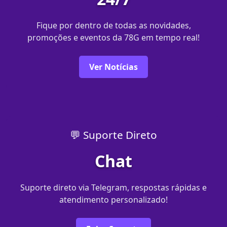
Fique por dentro de todas as novidades,
promoções e eventos da 78G em tempo real!
Ver Notícias
💬 Suporte Direto
Chat
Suporte direto via Telegram, respostas rápidas e
atendimento personalizado!