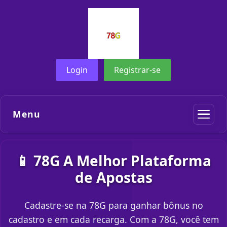
Login
Registrar-se
Menu
📱 78G A Melhor Plataforma
de Apostas
Cadastre-se na 78G para ganhar bônus no
cadastro e em cada recarga. Com a 78G, você tem