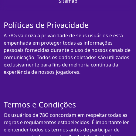
Sitemap
Políticas de Privacidade
A 78G valoriza a privacidade de seus usuários e está
empenhada em proteger todas as informações
pessoais fornecidas durante o uso de nossos canais de
comunicação. Todos os dados coletados são utilizados
exclusivamente para fins de melhoria contínua da
experiência de nossos jogadores.
Termos e Condições
Os usuários da 78G concordam em respeitar todas as
regras e regulamentos estabelecidos. É importante ler
e entender todos os termos antes de participar de