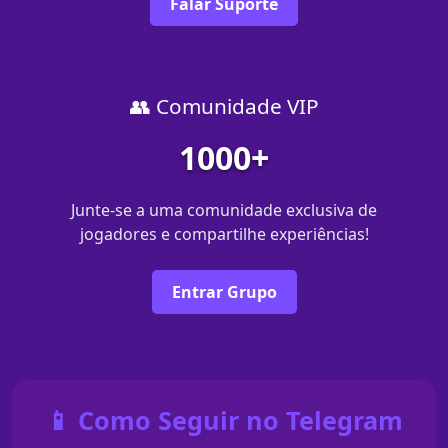
Falar Suporte
👥 Comunidade VIP
1000+
Junte-se a uma comunidade exclusiva de
jogadores e compartilhe experiências!
Entrar Grupo
📱 Como Seguir no Telegram