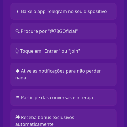
📱 Baixe o app Telegram no seu dispositivo
🔍 Procure por "@78GOficial"
👆 Toque em "Entrar" ou "Join"
🔔 Ative as notificações para não perder
nada
💬 Participe das conversas e interaja
🎁 Receba bônus exclusivos
automaticamente