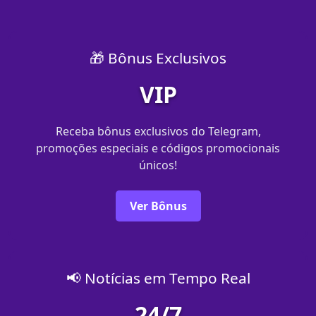
🎁 Bônus Exclusivos
VIP
Receba bônus exclusivos do Telegram,
promoções especiais e códigos promocionais
únicos!
Ver Bônus
📢 Notícias em Tempo Real
24/7