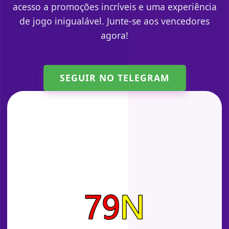
acesso a promoções incríveis e uma experiência
de jogo inigualável. Junte-se aos vencedores
agora!
SEGUIR NO TELEGRAM