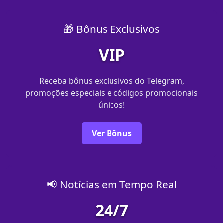
🎁 Bônus Exclusivos
VIP
Receba bônus exclusivos do Telegram,
promoções especiais e códigos promocionais
únicos!
Ver Bônus
📢 Notícias em Tempo Real
24/7