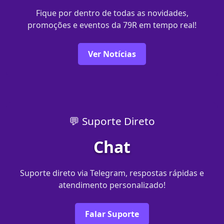
Fique por dentro de todas as novidades,
promoções e eventos da 79R em tempo real!
Ver Notícias
💬 Suporte Direto
Chat
Suporte direto via Telegram, respostas rápidas e
atendimento personalizado!
Falar Suporte