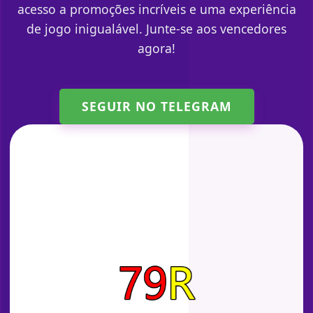
acesso a promoções incríveis e uma experiência
de jogo inigualável. Junte-se aos vencedores
agora!
SEGUIR NO TELEGRAM