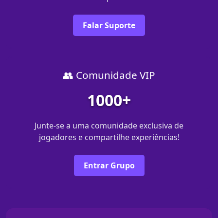
Falar Suporte
👥 Comunidade VIP
1000+
Junte-se a uma comunidade exclusiva de
jogadores e compartilhe experiências!
Entrar Grupo