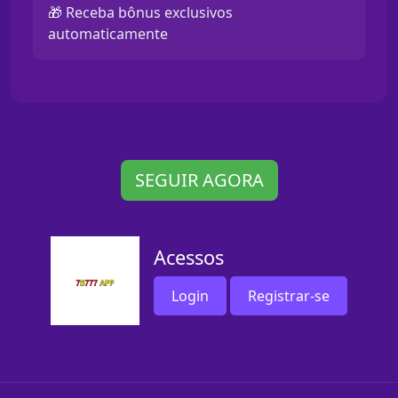
🎁 Receba bônus exclusivos
automaticamente
SEGUIR AGORA
Acessos
Login
Registrar-se