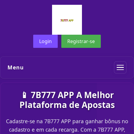
Login
Registrar-se
Menu
📱 7B777 APP A Melhor
Plataforma de Apostas
Cadastre-se na 7B777 APP para ganhar bônus no
cadastro e em cada recarga. Com a 7B777 APP,