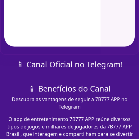
📱 Canal Oficial no Telegram!
📱 Benefícios do Canal
Descubra as vantagens de seguir a 7B777 APP no
Telegram
O app de entretenimento 7B777 APP reúne diversos
tipos de jogos e milhares de jogadores da 7B777 APP
Brasil , que interagem e compartilham para se divertir