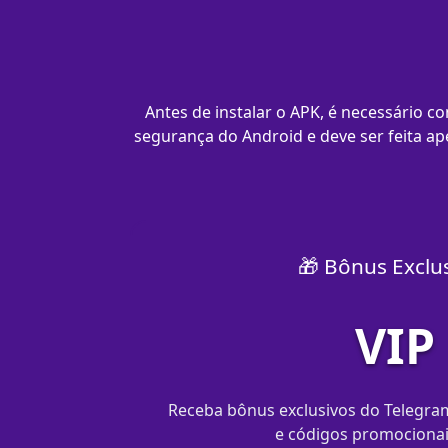
Antes de instalar o APK, é necessário c
segurança do Android e deve ser feita ap
🎁 Bônus Exclu
VIP
Receba bônus exclusivos do Telegra
e códigos promocionai