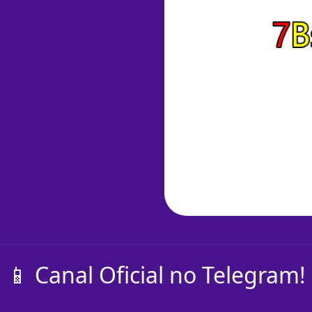
📱 Canal Oficial no Telegram!