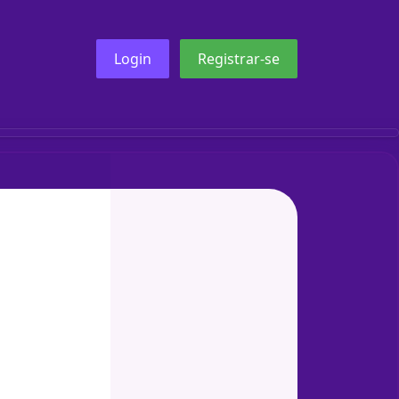
Login
Registrar-se