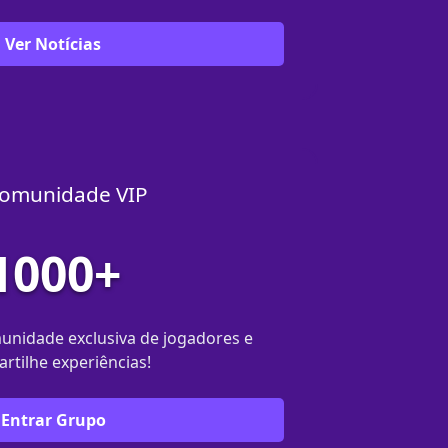
Ver Notícias
Comunidade VIP
1000+
unidade exclusiva de jogadores e
rtilhe experiências!
Entrar Grupo