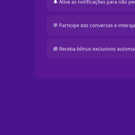
🔔 Ative as notificações para não p
💬 Participe das conversas e interaj
🎁 Receba bônus exclusivos autom