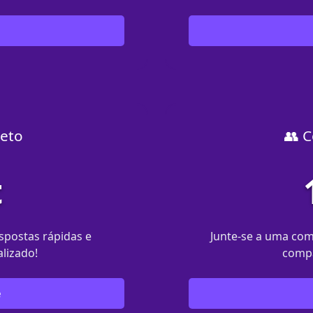
reto
👥 
t
espostas rápidas e
Junte-se a uma com
lizado!
compa
e