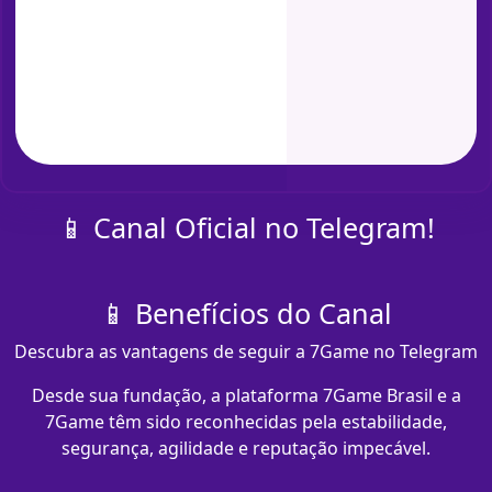
📱 Canal Oficial no Telegram!
📱 Benefícios do Canal
Descubra as vantagens de seguir a 7Game no Telegram
Desde sua fundação, a plataforma 7Game Brasil e a
7Game têm sido reconhecidas pela estabilidade,
segurança, agilidade e reputação impecável.