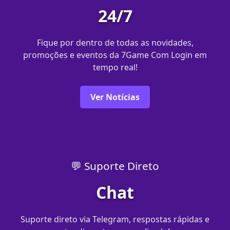
24/7
Fique por dentro de todas as novidades,
promoções e eventos da 7Game Com Login em
tempo real!
Ver Notícias
💬 Suporte Direto
Chat
Suporte direto via Telegram, respostas rápidas e