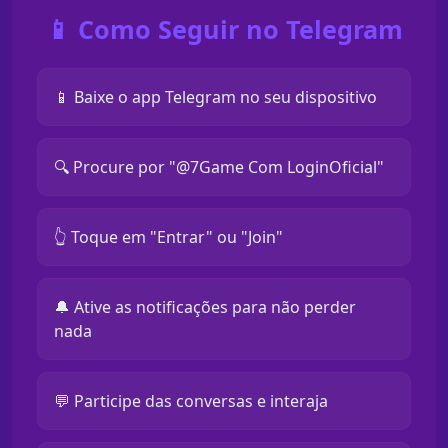
📱 Como Seguir no Telegram
📱 Baixe o app Telegram no seu dispositivo
🔍 Procure por "@7Game Com LoginOficial"
👆 Toque em "Entrar" ou "Join"
🔔 Ative as notificações para não perder
nada
💬 Participe das conversas e interaja