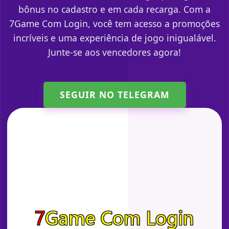
bônus no cadastro e em cada recarga. Com a
7Game Com Login, você tem acesso a promoções
incríveis e uma experiência de jogo inigualável.
Junte-se aos vencedores agora!
SEGUIR NO TELEGRAM