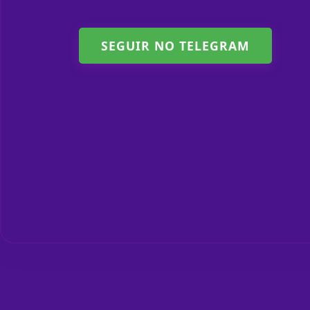
SEGUIR NO TELEGRAM