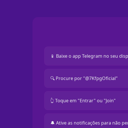
📱 Baixe o app Telegram no seu disp
🔍 Procure por "@7KfpgOficial"
👆 Toque em "Entrar" ou "Join"
🔔 Ative as notificações para não p