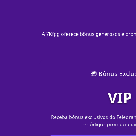
A 7Kfpg oferece bônus generosos e prom
🎁 Bônus Exclu
VIP
Receba bônus exclusivos do Telegra
e códigos promocionai