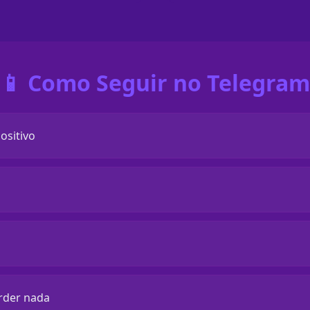
📱 Como Seguir no Telegram
ositivo
erder nada