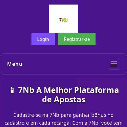
Login
Registrar-se
Menu
📱 7Nb A Melhor Plataforma
de Apostas
Cadastre-se na 7Nb para ganhar bônus no
cadastro e em cada recarga. Com a 7Nb, você tem