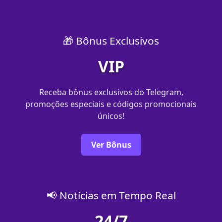
🎁 Bônus Exclusivos
VIP
Receba bônus exclusivos do Telegram,
promoções especiais e códigos promocionais
únicos!
Ver Bônus
📢 Notícias em Tempo Real
24/7